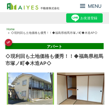
MENU
集
AIYES
客
お友達登録
不
力
動
が
Home
産
強
◇現利回も土地価格も優秀！！◆福島県相馬市塚ノ町◆木造AP◇
み、
株
UP
だ
式
アパート
か
会
ら
◇現利回も土地価格も優秀！！◆福島県相馬
売
社
市塚ノ町◆木造AP◇
却
力
が
あ
る