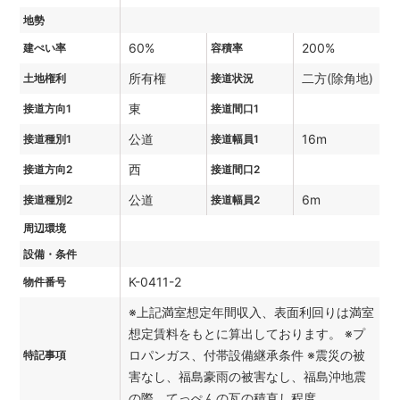
地勢
60%
200%
建ぺい率
容積率
所有権
二方(除角地)
土地権利
接道状況
東
接道方向1
接道間口1
公道
16m
接道種別1
接道幅員1
西
接道方向2
接道間口2
公道
6m
接道種別2
接道幅員2
周辺環境
設備・条件
K-0411-2
物件番号
※上記満室想定年間収入、表面利回りは満室
想定賃料をもとに算出しております。 ※プ
ロパンガス、付帯設備継承条件 ※震災の被
特記事項
害なし、福島豪雨の被害なし、福島沖地震
の際、てっぺんの瓦の積直し程度