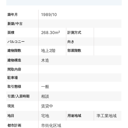
1989/10
築年月
新築/中古
268.30m²
面積
計測方式
バルコニー
向き
地上2階
建物階数
部屋階数
木造
建物構造
間取内容
駐車場
一般
取引態様
相談
引渡/入居時期
賃貸中
現況
宅地
準工業地域
地目
用途地域
市街化区域
都市計画