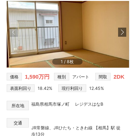
1
/
8
1,590万円
2DK
価格
種別
アパート
間取
表面利回り
18.42%
現行利回り
12.45%
福島県相馬市塚ノ町 レジデスはなB
所在地
交通
JR常磐線、JRひたち・ときわ線 【相馬】駅 徒
歩13分