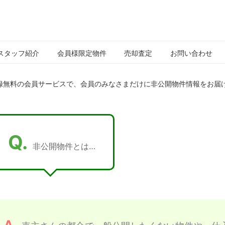
IYES
不
動
スタッフ紹介
会員様限定物件
売却査定
お問い合わせ
産
株
録無料の会員サービスで、会員のみなさまだけに非公開物件情報をお届
式
会
社
Q.
非公開物件とは…
A.