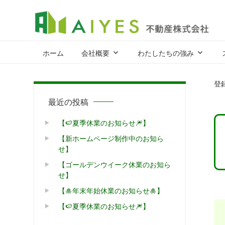
A
集
客
ホーム
会社概要
わたしたちの強み
力
が
登
強
み、
最近の投稿
だ
【🍉夏季休業のお知らせ🎆】
か
ら
【新ホームページ制作中のお知ら
売
せ】
却
【ゴールデンウイーク休業のお知ら
力
せ】
が
【🎍年末年始休業のお知らせ🎍】
あ
【🍉夏季休業のお知らせ🎆】
る