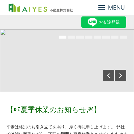
MENU
集
AIYES
客
お友達登録
不
力
動
が
産
強
み、
株
だ
式
か
会
ら
売
社
却
力
が
あ
る
2026年7月24日
aiyes-staff
【🍉夏季休業のお知らせ🎆】
平素は格別のお引き立てを賜り、厚く御礼申し上げます。 弊社
では誠に勝手ながら、下記の期間を夏季休業とさせていただきま