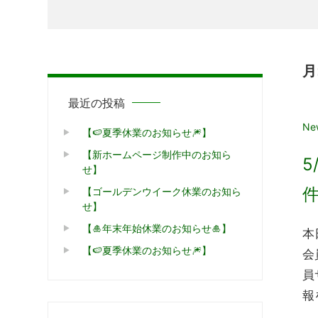
月
最近の投稿
20
Ne
【🍉夏季休業のお知らせ🎆】
【新ホームページ制作中のお知ら
5
せ】
【ゴールデンウイーク休業のお知ら
せ】
【🎍年末年始休業のお知らせ🎍】
本
【🍉夏季休業のお知らせ🎆】
会
員
報