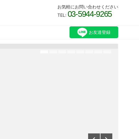
お気軽にお問い合わせください
03-5944-9265
TEL:
お友達登録
2026
aiyes-s
【
知
平素よ
ざいま
るよう
れまで