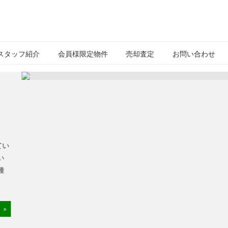
IYES
不
動
スタッフ紹介
会員様限定物件
売却査定
お問い合わせ
産
株
式
会
】
社
。
てい
い
種
»