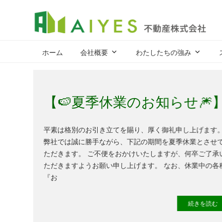
A
集
客
ホーム
会社概要
わたしたちの強み
力
が
強
2026年7月24日
aiyes-staff
【🍉夏季休業のお知らせ🎆
み、
だ
か
平素は格別のお引き立てを賜り、厚く御礼申し上げます
ら
弊社では誠に勝手ながら、下記の期間を夏季休業とさせ
売
ただきます。 ご不便をおかけいたしますが、何卒ご了承
却
ただきますようお願い申し上げます。 なお、休業中の各
力
『お
が
あ
続きを読む 
る