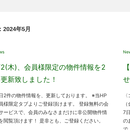
:
2024年5月
24年5月2日
ws
20
Ne
/2(木)、会員様限定の物件情報を2
件更新致しました！
日2件の物件情報を、更新しております。 ※当HP
〈
員様限定タブよりご登録頂けます。 登録無料の会
（
サービスで、会員のみなさまだけに非公開物件情
7
を閲覧頂けます！ 是非とも、ご登録ください。
の
で