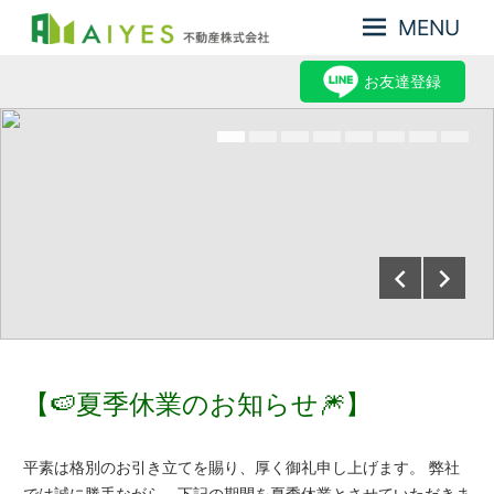
MENU
集
AIYES
客
お友達登録
不
力
動
が
産
強
み、
株
だ
式
か
会
ら
売
社
却
力
が
あ
る
2026年7月24日
aiyes-staff
【🍉夏季休業のお知らせ🎆】
平素は格別のお引き立てを賜り、厚く御礼申し上げます。 弊社
では誠に勝手ながら、下記の期間を夏季休業とさせていただきま