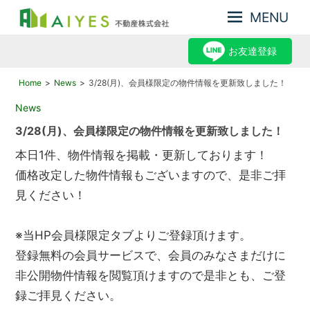
MENU
集
AIYES
客
お友達登録
不
力
動
が
Home
News
3/28(月)、会員様限定の物件情報を更新致しました！
産
強
2022年3月28日
News
み、
株
だ
3/28(月)、会員様限定の物件情報を更新致しました！
式
か
会
ら
本日1件、物件情報を掲載・更新しております！
売
社
価格改定した物件情報もございますので、是非ご拝
却
見ください！
力
が
あ
※当HP会員様限定タブよりご登録頂けます。
る
登録無料の会員サービスで、会員のみなさまだけに
非公開物件情報を閲覧頂けますので是非とも、ご登
録ご拝見ください。