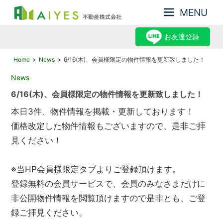
MENU
集
AIYES
客
お友達登録
不
力
動
が
Home
News
6/16(木)、会員様限定の物件情報を更新致しました！
産
強
2022年6月16日
News
み、
株
だ
6/16(木)、会員様限定の物件情報を更新致しました！
式
か
会
ら
本日3件、物件情報を掲載・更新しております！
売
社
価格改定した物件情報もございますので、是非ご拝
却
見ください！
力
が
あ
※当HP会員様限定タブよりご登録頂けます。
る
登録無料の会員サービスで、会員のみなさまだけに
非公開物件情報を閲覧頂けますので是非とも、ご登
録ご拝見ください。