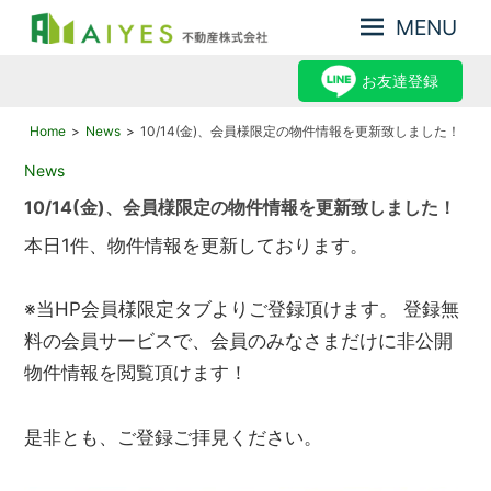
MENU
集
AIYES
客
お友達登録
不
力
動
が
Home
News
10/14(金)、会員様限定の物件情報を更新致しました！
産
強
2022年10月14日
News
み、
株
だ
10/14(金)、会員様限定の物件情報を更新致しました！
式
か
会
ら
本日1件、物件情報を更新しております。
売
社
却
※当HP会員様限定タブよりご登録頂けます。 登録無
力
が
料の会員サービスで、会員のみなさまだけに非公開
あ
物件情報を閲覧頂けます！
る
是非とも、ご登録ご拝見ください。