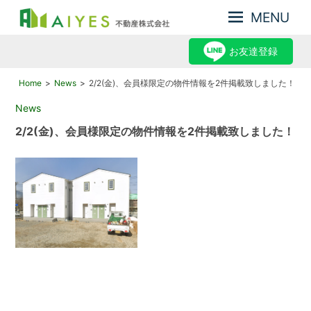
MENU
集
AIYES
客
お友達登録
不
力
動
が
Home
News
2/2(金)、会員様限定の物件情報を2件掲載致しました！
産
強
2024年2月2日
News
み、
株
だ
2/2(金)、会員様限定の物件情報を2件掲載致しました！
式
か
会
ら
売
社
却
力
が
あ
る